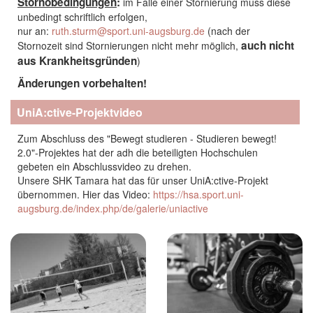
Stornobedingungen
:
im Falle einer Stornierung muss diese
unbedingt schriftlich erfolgen,
nur an:
ruth.sturm@sport.uni-augsburg.de
(nach der
auch nicht
Stornozeit sind Stornierungen nicht mehr möglich,
aus Krankheitsgründen
)
Änderungen vorbehalten!
UniA:ctive-Projektvideo
Zum Abschluss des "Bewegt studieren - Studieren bewegt!
2.0"-Projektes hat der adh die beteiligten Hochschulen
gebeten ein Abschlussvideo zu drehen.
Unsere SHK Tamara hat das für unser UniA:ctive-Projekt
übernommen. Hier das Video:
https://hsa.sport.uni-
augsburg.de/index.php/de/galerie/uniactive