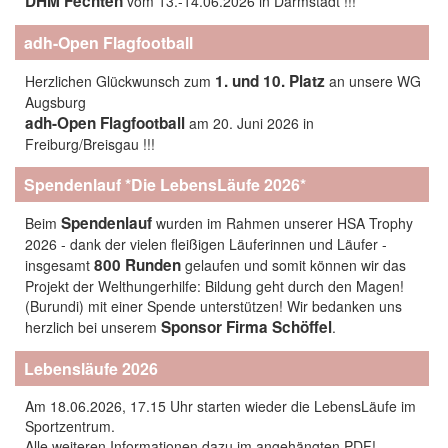
DHM Fechten
vom 13.-14.06.2026 in Darmstadt !!!
adh-Open Flagfootball
1. und 10. Platz
Herzlichen Glückwunsch zum
an unsere WG
Augsburg
adh-Open Flagfootball
am 20. Juni 2026 in
Freiburg/Breisgau !!!
Spendenlauf *Die LebensLäufe 2026*
Spendenlauf
Beim
wurden im Rahmen unserer HSA Trophy
2026 - dank der vielen fleißigen Läuferinnen und Läufer -
800 Runden
insgesamt
gelaufen und somit können wir das
Projekt der Welthungerhilfe: Bildung geht durch den Magen!
(Burundi) mit einer Spende unterstützen! Wir bedanken uns
Sponsor Firma Schöffel
herzlich bei unserem
.
Lebensläufe 2026
Am 18.06.2026, 17.15 Uhr starten wieder die LebensLäufe im
Sportzentrum.
Alle weiteren Informationen dazu im angehängten PDF!