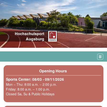
Hochschulsport
Augsburg
Opening Hours
Sports Center: 08/03 - 09/11/2026
Mon – Thu: 8:00 a.m. – 2:00 p.m.
Friday: 8:00 a.m. – 1:00 p.m.
Closed Sa, Su & Public Holidays