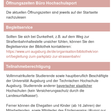
Öffnungszeiten Büro Hochschulsport
Die aktuellen Öffnungszeiten sind jeweils auf der Startseite
nachzulesen
Begleitservice
Sollten Sie sich bei Dunkelheit, z.B. auf dem Weg zur
Straßenbahnhaltestelle unsicher fühlen, können Sie den
Begleitservice der Bibliothek kontaktieren:
https://www.uni-augsburg.de/de/organisation/bibliothek/vor-
ort/begleitung-zum-parkplatz-zur-strassenbahn/
Teilnahmeberechtigung
Vollimmatrikulierte Studierende sowie hauptberuflich Beschäftigte
der Universität Augsburg und der Technischen Hochschule
Augsburg, Studierende anderer
bayerischer staatlicher
Hochschulen (kein Versicherungsschutz durch die
Landesunfallkasse!).
Ferner können die Ehegatten und Kinder (ab 16 Jahren) der
Mitarbeitenden, sowie Mitglieder des Fördervereins (Alumni nur